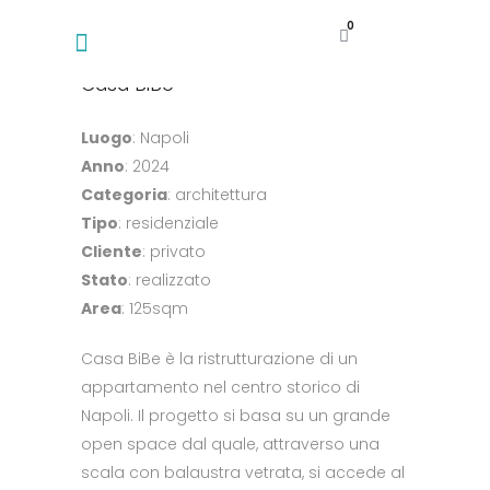
0
Casa BiBe
Luogo
: Napoli
Anno
: 2024
Categoria
: architettura
Tipo
: residenziale
Cliente
: privato
Stato
: realizzato
Area
: 125sqm
Casa BiBe è la ristrutturazione di un
appartamento nel centro storico di
Napoli. Il progetto si basa su un grande
open space dal quale, attraverso una
scala con balaustra vetrata, si accede al