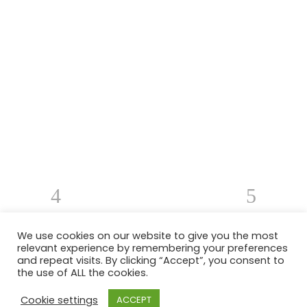
We use cookies on our website to give you the most
relevant experience by remembering your preferences
and repeat visits. By clicking “Accept”, you consent to
M Architettura – via del Fiumicello 7, 80142 Napoli (NA) – Tel. +39 328 32
the use of ALL the cookies.
78 474
Cookie settings
ACCEPT